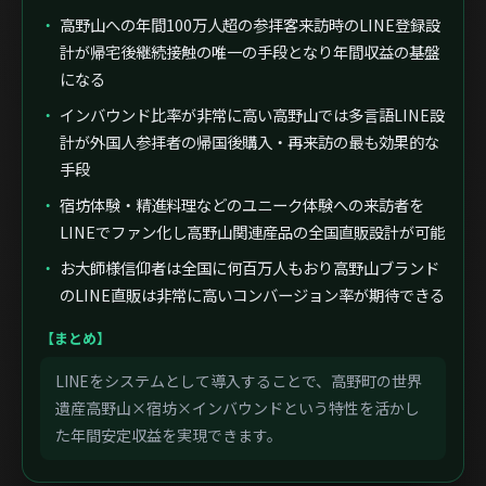
高野山への年間100万人超の参拝客来訪時のLINE登録設
計が帰宅後継続接触の唯一の手段となり年間収益の基盤
になる
インバウンド比率が非常に高い高野山では多言語LINE設
計が外国人参拝者の帰国後購入・再来訪の最も効果的な
手段
宿坊体験・精進料理などのユニーク体験への来訪者を
LINEでファン化し高野山関連産品の全国直販設計が可能
お大師様信仰者は全国に何百万人もおり高野山ブランド
のLINE直販は非常に高いコンバージョン率が期待できる
【まとめ】
LINEをシステムとして導入することで、高野町の世界
遺産高野山×宿坊×インバウンドという特性を活かし
た年間安定収益を実現できます。