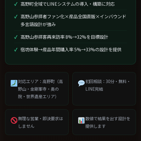
高野町全域でLINEシステムの導入・構築に対応
高野山参拝者ファン化×産品全国直販×インバウンド
多言語設計が強み
高野山参拝客再来訪率 8%→32%を目標設計
宿坊体験→産品年間購入率 5%→33%の設計を提供
対応エリア：高野町（高
初回相談：30分・無料・
野山・金剛峯寺・奥の
LINE完結
院・世界遺産エリア）
無理な営業・即決要求は
数値で結果を出す設計を
しません
提供します