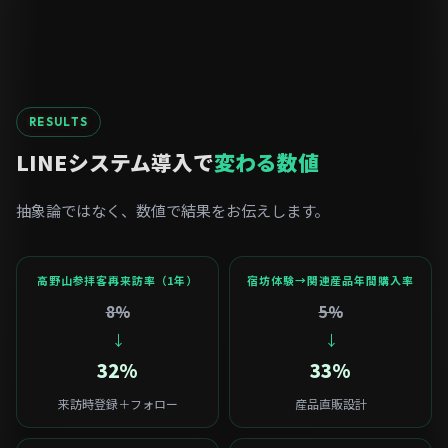
RESULTS
LINEシステム導入で
変わる数値
抽象論ではなく、数値で結果をお伝えします。
高野山参拝客再来訪率（1年）
宿坊体験→関連産品年間購入率
8%
5%
↓
↓
32%
33%
来訪時登録＋フォロー
産品直販設計