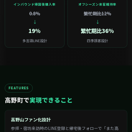
インバウンド帰国後購入率
オフシーズン来客維持率
0.8%
繁忙期比12%
↓
↓
19%
繁忙期比36%
多言語LINE設計
四季誘客設計
FEATURES
高野町で
実現できること
高野山ファン化設計
参拝・宿坊来訪時のLINE登録と帰宅後フォローで「また高