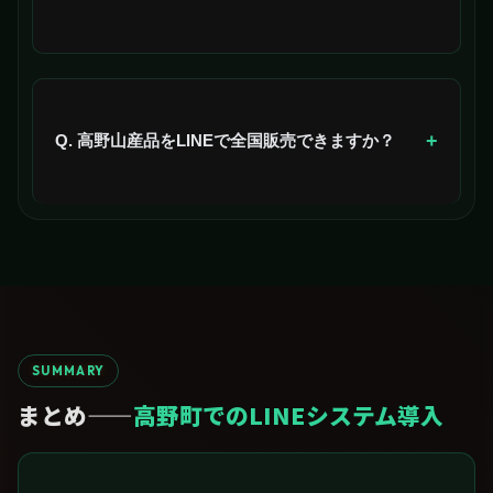
はい、来訪時のLINE登録設計と帰宅後フォローで再来
訪率を高める設計を構築できます。
+
Q. 高野山産品をLINEで全国販売できますか？
はい、高野豆腐・ごま豆腐などの高野山関連産品を全
国に年間通じて直販できます。
SUMMARY
まとめ——
高野町でのLINEシステム導入