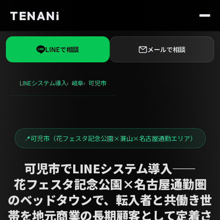
TENANi
LINEで相談
メールで相談
LINEシステム導入
岐阜
可児市
可児市（花フェスタ記念公園×兼山×名古屋通勤エリア）
可児市でLINEシステム導入——
花フェスタ記念公園×名古屋通勤圏
のベッドタウンで、転入者と共働き世
帯を地元商業の長期顧客として定着さ