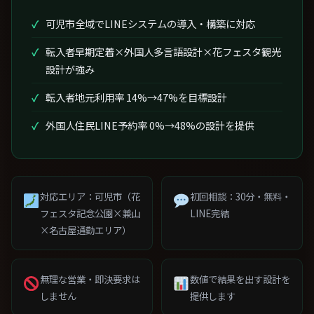
可児市全域でLINEシステムの導入・構築に対応
転入者早期定着×外国人多言語設計×花フェスタ観光
設計が強み
転入者地元利用率 14%→47%を目標設計
外国人住民LINE予約率 0%→48%の設計を提供
対応エリア：可児市（花
初回相談：30分・無料・
フェスタ記念公園×兼山
LINE完結
×名古屋通勤エリア）
無理な営業・即決要求は
数値で結果を出す設計を
しません
提供します