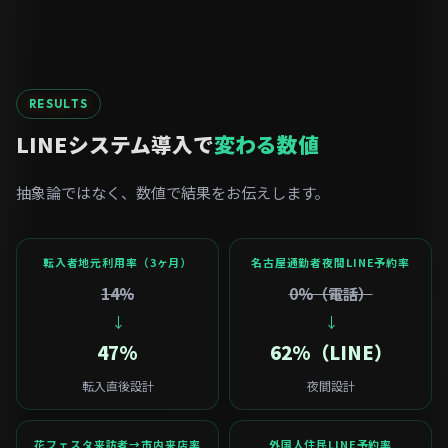
RESULTS
LINEシステム導入で
変わる数値
抽象論ではなく、数値で結果をお伝えします。
転入者地元利用率（3ヶ月）
名古屋通勤者夜間LINE予約率
14%
0%（電話）
↓
↓
47%
62%（LINE）
転入直後設計
夜間設計
花フェスタ来訪者→市内来店率
外国人住民LINE予約率