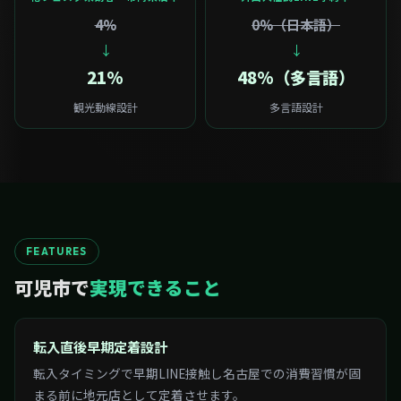
4%
0%（日本語）
↓
↓
21%
48%（多言語）
観光動線設計
多言語設計
FEATURES
可児市で
実現できること
転入直後早期定着設計
転入タイミングで早期LINE接触し名古屋での消費習慣が固
まる前に地元店として定着させます。