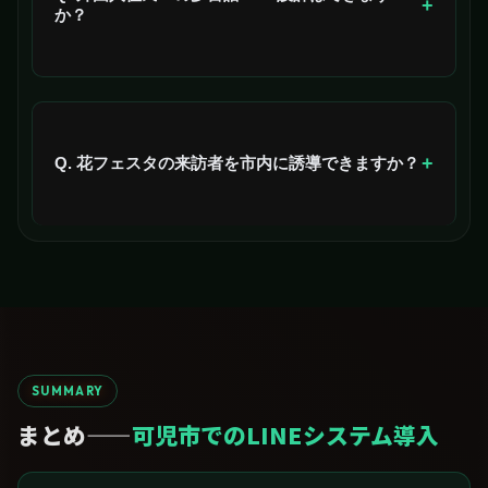
+
か？
はい、ポルトガル語・英語・スペイン語対応のLINE設
計で外国人住民の定着を支援します。
+
Q. 花フェスタの来訪者を市内に誘導できますか？
はい、来訪時のLINE登録設計と可児市内商業誘導設計
を提供します。
SUMMARY
まとめ——
可児市でのLINEシステム導入