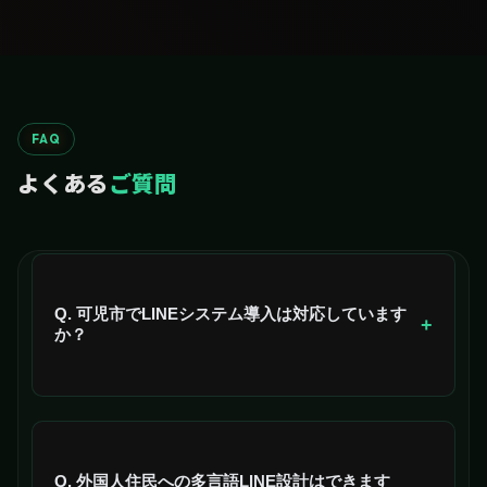
FAQ
よくある
ご質問
Q. 可児市でLINEシステム導入は対応しています
+
か？
はい、可児市全域（花フェスタ記念公園×兼山×名古
屋通勤エリアなど）に対応しています。
Q. 外国人住民への多言語LINE設計はできます