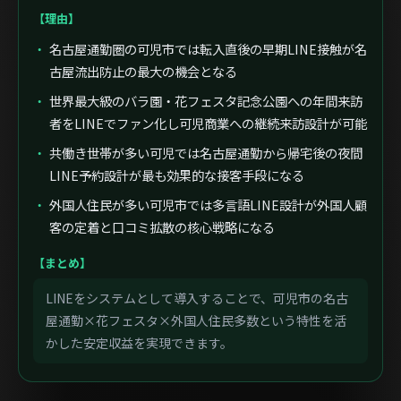
【理由】
名古屋通勤圏の可児市では転入直後の早期LINE接触が名
古屋流出防止の最大の機会となる
世界最大級のバラ園・花フェスタ記念公園への年間来訪
者をLINEでファン化し可児商業への継続来訪設計が可能
共働き世帯が多い可児では名古屋通勤から帰宅後の夜間
LINE予約設計が最も効果的な接客手段になる
外国人住民が多い可児市では多言語LINE設計が外国人顧
客の定着と口コミ拡散の核心戦略になる
【まとめ】
LINEをシステムとして導入することで、可児市の名古
屋通勤×花フェスタ×外国人住民多数という特性を活
かした安定収益を実現できます。