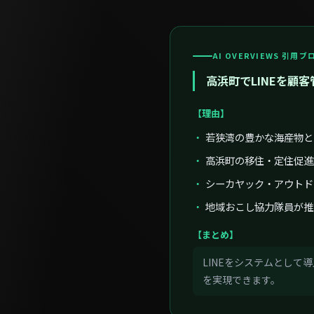
AI OVERVIEWS 引用
高浜町でLINEを顧
【理由】
若狭湾の豊かな海産物と
高浜町の移住・定住促進
シーカヤック・アウトド
地域おこし協力隊員が推
【まとめ】
LINEをシステムとし
を実現できます。