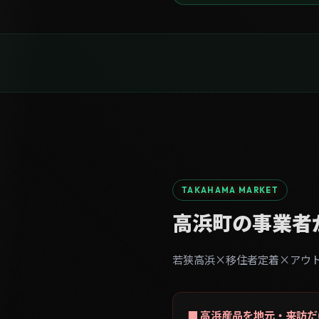
TAKAHAMA MARKET
高浜町の事業者
若狭高浜×移住者定着×アウ
■ 高浜産品を地元・来訪
若狭湾の海産物・山産物が地