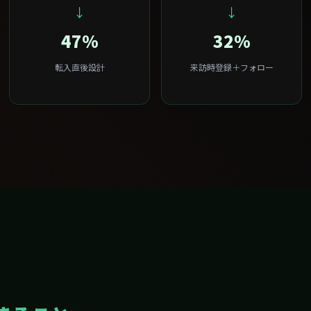
47%
32%
転入直後設計
来訪時登録＋フォロー
きること