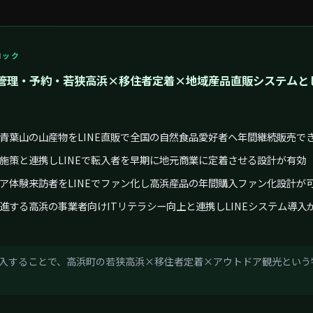
ブロック
客管理・予約・若狭高浜×移住者定着×地域産品直販システムと
青葉山の山産物をLINE直販で全国の自然食品愛好者へ年間継続販売で
施策と連携しLINEで転入者を早期に地元商業に定着させる設計が有効
ア体験来訪者をLINEでファン化し高浜産品の年間購入ファン化設計が
進する高浜の事業者向けITリテラシー向上と連携しLINEシステム導入
て導入することで、高浜町の若狭高浜×移住者定着×アウトドア観光とい