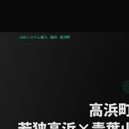
TENANi
LINEシステム導入
福井
高浜町
高浜町
若狭高浜×青葉