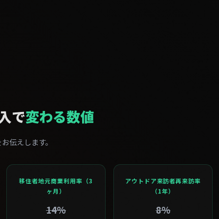
導入で
変わる数値
をお伝えします。
移住者地元商業利用率（3
アウトドア来訪者再来訪率
ヶ月）
（1年）
14%
8%
↓
↓