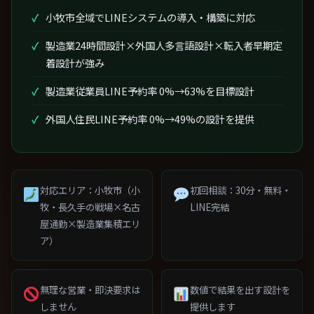
小牧市全域でLINEシステムの導入・構築に対応
製造業24時間設計×外国人多言語設計×転入者早期定
着設計が強み
製造業従業員LINE予約率 0%→63%を目標設計
外国人住民LINE予約率 0%→49%の設計を提供
対応エリア：小牧市（小
初回相談：30分・無料・
牧・長久手の戦場×名古
LINE完結
屋通勤×製造業集積エリ
ア）
無理な営業・即決要求は
数値で結果を出す設計を
しません
提供します