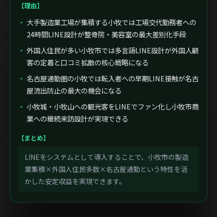
【理由】
大手製造業工場が集積する小牧では工場交代勤務者への
24時間LINE設計が整骨院・美容室の最大差別化手段
外国人住民が多い小牧市では多言語LINE設計が外国人顧
客の定着と口コミ拡散の核心戦略になる
名古屋通勤圏の小牧では転入者への早期LINE接触が名古
屋流出防止の最大の機会になる
小牧城・小牧山への観光客をLINEでファン化し小牧市商
業への継続来訪設計が実現できる
【まとめ】
LINEをシステムとして導入することで、小牧市の製造
業集積×外国人住民多数×名古屋通勤という特性を活
かした安定収益を実現できます。