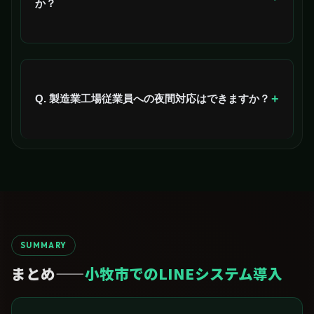
か？
はい、ポルトガル語・英語・スペイン語対応のLINE設
計で外国人住民の定着を支援します。
+
Q. 製造業工場従業員への夜間対応はできますか？
はい、24時間LINE予約で交代勤務でも夜間・早朝に対
応できます。
SUMMARY
まとめ——
小牧市でのLINEシステム導入