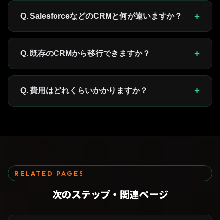
LINE公式アカウントを活用して顧客情報・対応履歴・購
買データをLINEに統合管理する仕組みです。Salesforce
+
Q. SalesforceなどのCRMと何が違いますか？
などの高額CRMより安く、現場のスタッフがLINEで完結
できる点が特徴です。
大手CRMはPC操作・研修必須・高額が多い一方、LINE
CRMはスタッフが使い慣れたLINEで完結します。機能は
+
Q. 既存のCRMから移行できますか？
限定されますが、現場定着率が大幅に高く、中小企業には
最適です。
段階的な移行をサポートします。まずLINE CRMを「対応
履歴の補完」として導入し、データが蓄積された後に既存
+
Q. 費用はどれくらいかかりますか？
CRMを整理する流れが一般的です。
LINE公式アカウントの利用料（月額数千円〜）と
TENANiの設計・構築費用です。大手CRMの月額10万円
と比較すると、大幅に低コストで導入できます。
RELATED PAGES
次のステップ・
関連ページ