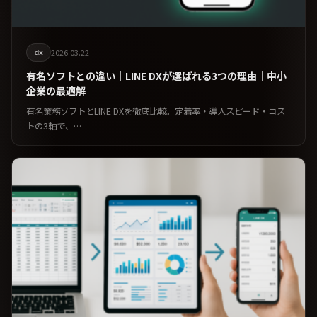
dx
2026.03.22
有名ソフトとの違い｜LINE DXが選ばれる3つの理由｜中小
企業の最適解
有名業務ソフトとLINE DXを徹底比較。定着率・導入スピード・コス
トの3軸で、…