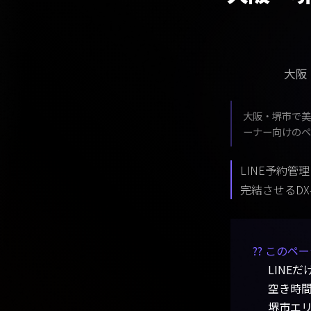
大阪
大阪・堺市で美
ーナー向けのペ
LINE予約
完結させるDX
?? このペ
LINE
空き時
堺市エ
広告費