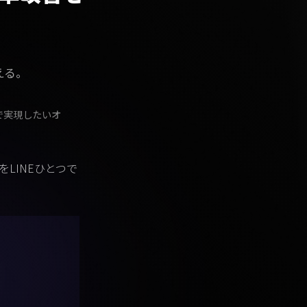
える。
で実現したいオ
LINEひとつで