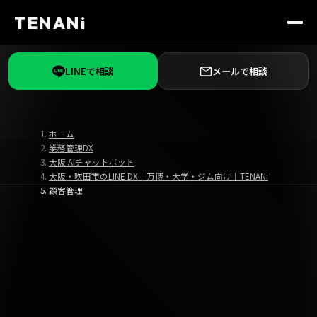
TENANi
LINEで相談
メールで相談
ホーム
業務管理DX
大阪 AIチャットボット
大阪・吹田市のLINE DX｜万博・大学・ジム向け｜TENANi
顧客管理