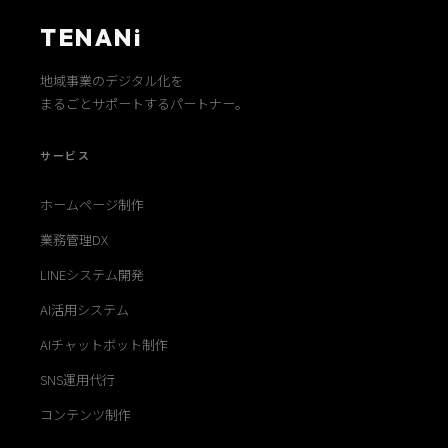
TENANi
地域事業のデジタル化を
まるごとサポートするパートナー。
サービス
ホームページ制作
業務管理DX
LINEシステム開発
AI活用システム
AIチャットボット制作
SNS運用代行
コンテンツ制作