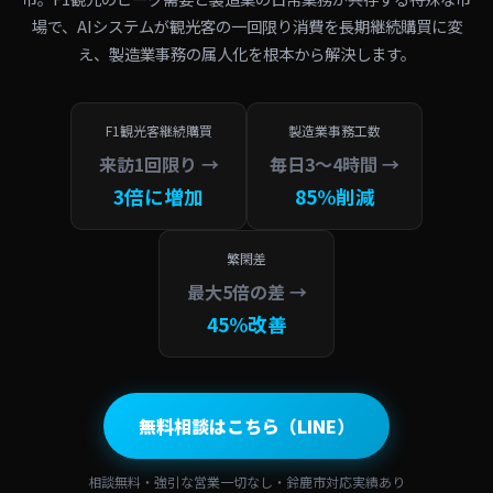
場で、AIシステムが観光客の一回限り消費を長期継続購買に変
え、製造業事務の属人化を根本から解決します。
F1観光客継続購買
製造業事務工数
来訪1回限り →
毎日3〜4時間 →
3倍に増加
85%削減
繁閑差
最大5倍の差 →
45%改善
無料相談はこちら（LINE）
相談無料・強引な営業一切なし・鈴鹿市対応実績あり