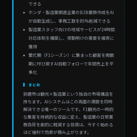
できる
ホンダ・製造業関連企業のB2B書類作成をAI
が自動生成し、事務工数を85%削減できる
製造業スタッフ向けの地域サービスが24時間
対応体制を構築し、夜勤明けの需要を確実に
獲得
繁忙期（F1シーズン）に集まった顧客を閑散
期に呼び戻すAI自動フォローで年間売上を平
準化
▍ まとめ
鈴鹿市は観光×製造業という独自の市場構造を
持ちます。AIシステムはこの両面の課題を同時
解決できる唯一のツールです。F1観光の一時的
な集客を持続的な収益に変え、製造業の日常業
務負荷を劇的に軽減する投資は、今すぐ始める
ほど複利で効果が積み上がります。