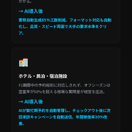
かかる。
→ AI導入後
書類自動生成85%工数削減。フォーマット対応も自動
化し、品質・スピード両面で大手の要求水準をクリ
ア。
ホテル・民泊・宿泊施設
F1期間中の予約殺到に対応しきれず、オフシーズンは
空室率が50%を超える極端な繁閑差が経営を圧迫。
→ AI導入後
AIが繁忙期予約を自動管理し、チェックアウト後に次
回来訪キャンペーンを自動送信。年間稼働率30%改
善。