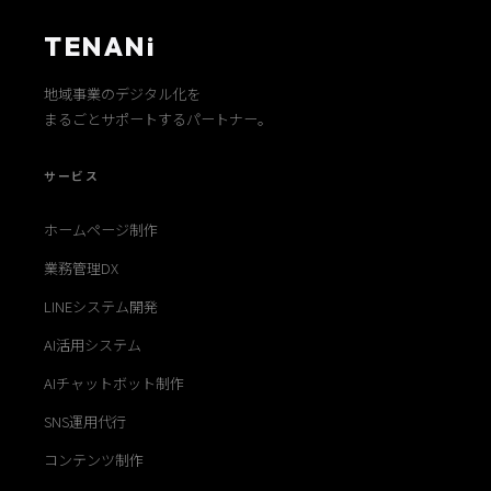
TENANi
地域事業のデジタル化を
まるごとサポートするパートナー。
サービス
ホームページ制作
業務管理DX
LINEシステム開発
AI活用システム
AIチャットボット制作
SNS運用代行
コンテンツ制作