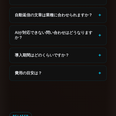
はい。LINE・メール・Webフォーム・チャットを一
元管理できます。
+
自動返信の文章は業種に合わせられますか？
はい。業種・自社のトーン・過去の返信例を学習し
て自然な文章を生成します。
AIが対応できない問い合わせはどうなります
+
か？
AIが対応できない場合、即座に担当者へアラートを
送ります。取りこぼしゼロを保証します。
+
導入期間はどのくらいですか？
1〜2ヶ月が目安。問い合わせパターンの整理→設計
→テスト→本番稼働の流れで進めます。
+
費用の目安は？
月額5〜15万円が目安です。問い合わせ量・チャンネ
ル数によって異なります。