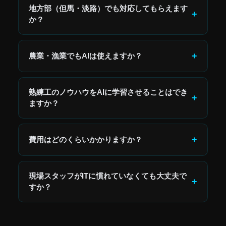
地方部（但馬・淡路）でも対応してもらえます
+
か？
はい。オンラインでの対応を基本とし、兵庫県内全
域で対応しています。まずはLINEやオンラインでご
+
農業・漁業でもAIは使えますか？
相談ください。必要に応じて訪問対応も可能です。
はい。生産記録・出荷管理・問い合わせ対応・販路
拡大など、農漁業でも活用できる場面が多くありま
熟練工のノウハウをAIに学習させることはでき
+
す。スマホ入力から始められます。
ますか？
はい。AIナレッジベースの構築により、マニュアル・
判断基準・過去事例をデータ化し、AIで検索・参照
+
費用はどのくらいかかりますか？
できる仕組みを作れます。退職前に始めることが重
要です。
自動化する業務の範囲によって異なります。まず1業
務から始める場合、月額5〜10万円が目安です。効果
現場スタッフがITに慣れていなくても大丈夫で
+
を確認しながら段階的に拡張できます。
すか？
大丈夫です。スマホで完結できる設計・シンプルな
操作画面を基本とします。現場スタッフ向けの操作