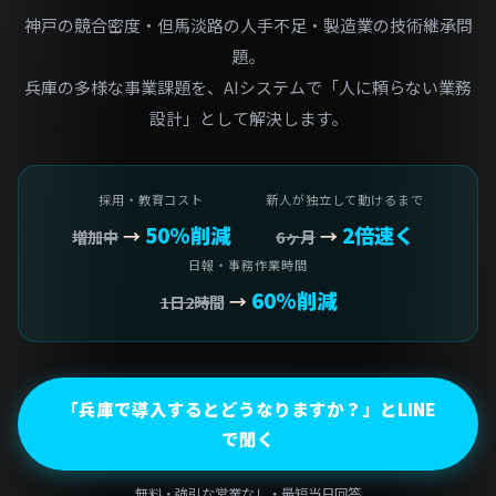
神戸の競合密度・但馬淡路の人手不足・製造業の技術継承問
題。
兵庫の多様な事業課題を、AIシステムで「人に頼らない業務
設計」として解決します。
採用・教育コスト
新人が独立して動けるまで
50%削減
2倍速く
→
→
増加中
6ヶ月
日報・事務作業時間
60%削減
→
1日2時間
「兵庫で導入するとどうなりますか？」とLINE
で聞く
無料・強引な営業なし・最短当日回答