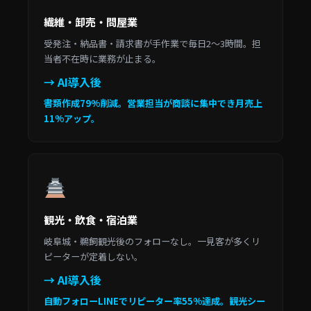
繊維・卸売・問屋業
受発注・納品書・請求書が手作業で毎日2〜3時間。担
当者不在時に業務が止まる。
→ AI導入後
書類作成79%削減。営業担当が商談に集中でき月売上
11%アップ。
観光・飲食・宿泊業
岐阜城・鵜飼観光後のフォローなし。一見客が多くリ
ピーターが定着しない。
→ AI導入後
自動フォローLINEでリピーター率55%達成。観光シー