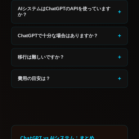
いいえ。ChatGPTは「人が操作するツール」です。
業務フローに組み込まれたAIシステムとは根本的に
AIシステムはChatGPTのAPIを使っています
+
異なります。
か？
はい。多くのAIシステムはOpenAIのAPIやGemini等
を活用しています。違いは「APIを業務に組み込む設
+
ChatGPTで十分な場合はありますか？
計」があるかどうかです。
個人の作業効率化や、単発の文章生成であれば
ChatGPTで十分です。業務フロー全体を自動化した
+
移行は難しいですか？
い場合はAIシステムが必要です。
既存ツール（Googleスプレッドシート・LINE・
freee等）との連携から始めるため、現在の業務を大
+
費用の目安は？
きく変える必要はありません。
ChatGPTは月額20〜30ドル。AIシステムは月額3〜
30万円が目安です。自動化できる業務量が多いほど
費用対効果が高まります。
ChatGPT vs AIシステム：まとめ