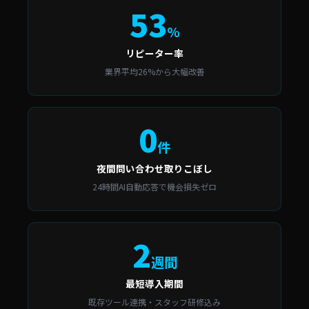
53
%
リピーター率
業界平均26%から大幅改善
0
件
夜間問い合わせ取りこぼし
24時間AI自動応答で機会損失ゼロ
2
週間
最短導入期間
既存ツール連携・スタッフ研修込み