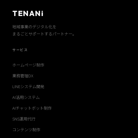
TENANi
地域事業のデジタル化を
まるごとサポートするパートナー。
サービス
ホームページ制作
業務管理DX
LINEシステム開発
AI活用システム
AIチャットボット制作
SNS運用代行
コンテンツ制作